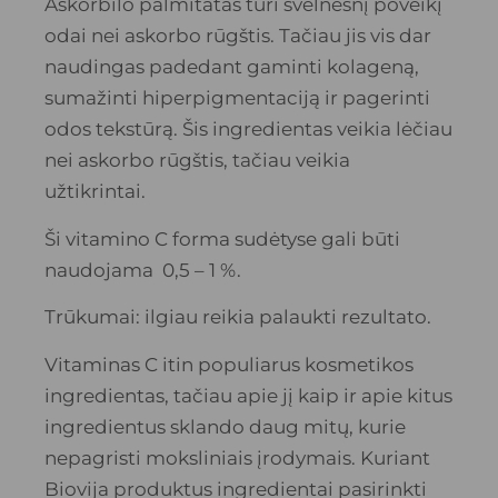
Askorbilo palmitatas turi švelnesnį poveikį
odai nei askorbo rūgštis. Tačiau jis vis dar
naudingas padedant gaminti kolageną,
sumažinti hiperpigmentaciją ir pagerinti
odos tekstūrą. Šis ingredientas veikia lėčiau
nei askorbo rūgštis, tačiau veikia
užtikrintai.
Ši vitamino C forma sudėtyse gali būti
naudojama 0,5 – 1 %.
Trūkumai: ilgiau reikia palaukti rezultato.
Vitaminas C itin populiarus kosmetikos
ingredientas, tačiau apie jį kaip ir apie kitus
ingredientus sklando daug mitų, kurie
nepagristi moksliniais įrodymais. Kuriant
Biovija produktus ingredientai pasirinkti