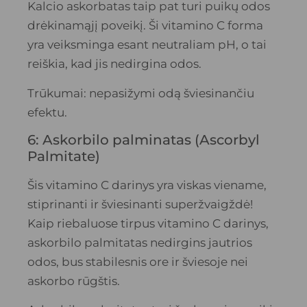
Kalcio askorbatas taip pat turi puikų odos
drėkinamąjį poveikį. Ši vitamino C forma
yra veiksminga esant neutraliam pH, o tai
reiškia, kad jis nedirgina odos.
Trūkumai: nepasižymi odą šviesinančiu
efektu.
6: Askorbilo palminatas (Ascorbyl
Palmitate)
Šis vitamino C darinys yra viskas viename,
stiprinanti ir šviesinanti superžvaigždė!
Kaip riebaluose tirpus vitamino C darinys,
askorbilo palmitatas nedirgins jautrios
odos, bus stabilesnis ore ir šviesoje nei
askorbo rūgštis.