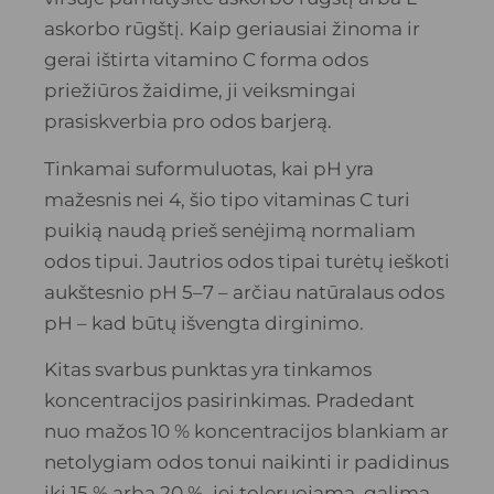
askorbo rūgštį. Kaip geriausiai žinoma ir
gerai ištirta vitamino C forma odos
priežiūros žaidime, ji veiksmingai
prasiskverbia pro odos barjerą.
Tinkamai suformuluotas, kai pH yra
mažesnis nei 4, šio tipo vitaminas C turi
puikią naudą prieš senėjimą normaliam
odos tipui. Jautrios odos tipai turėtų ieškoti
aukštesnio pH 5–7 – arčiau natūralaus odos
pH – kad būtų išvengta dirginimo.
Kitas svarbus punktas yra tinkamos
koncentracijos pasirinkimas. Pradedant
nuo mažos 10 % koncentracijos blankiam ar
netolygiam odos tonui naikinti ir padidinus
iki 15 % arba 20 %, jei toleruojama, galima