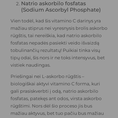
Natrio askorbilo fosfatas
(Sodium Ascorbyl Phosphate)
Vien todėl, kad šis vitamino C darinys yra
mažiau stiprus nei vyresnysis brolis askorbo
rūgštis, tai nereiškia, kad natrio askorbilo
fosfatas nepadės pasiekti veido išvaizdą
tobulinančių rezultatų! Puikiai tinka visų
tipų odai, šis nors ir ne toks intensyvus, bet
vistiek naudingas.
Priešingai nei L-askorbo rūgštis –
biologiškai aktyvi vitamino C forma, kuri
gali prasiskverbti į odą, natrio askorbilo
fosfatas, patekęs ant odos, virsta askorbo
rūgštimi. Nors dėl šio proceso jis bus
mažiau aktyvus, bet tuo pačiu bus mažiau