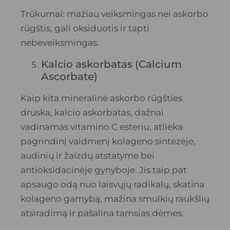
Trūkumai: mažiau veiksmingas nei askorbo
rūgštis, gali oksiduotis ir tapti
nebeveiksmingas.
Kalcio askorbatas (Calcium
Ascorbate)
Kaip kita mineralinė askorbo rūgšties
druska, kalcio askorbatas, dažnai
vadinamas vitamino C esteriu, atlieka
pagrindinį vaidmenį kolageno sintezėje,
audinių ir žaizdų atstatyme bei
antioksidacinėje gynyboje. Jis taip pat
apsaugo odą nuo laisvųjų radikalų, skatina
kolageno gamybą, mažina smulkių raukšlių
atsiradimą ir pašalina tamsias dėmes.