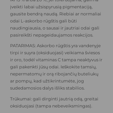
įveikti labai užsispyrusią pigmentaciją,
gausite bendrą naudą. Riebiai ar normaliai
odai L-askorbo rūgštis gali būti
naudingiausia, o sausai ir jautriai odai gali
pasireikšti nepageidaujamos reakcijos.
PATARIMAS: Askorbo rūgštis yra vandenyje
tirpi ir suyra (oksiduojasi) veikiama šviesos
ir oro, todėl vitaminas C tampa neaktyvus ir
gali pakenkti jūsų odai. Ieškokite tamsių,
nepermatomų ir orą ribojančių buteliukų
ar pompų, kad užtikrintumėte, jog
sudedamosios dalys išliks stabilios.
Trūkumai: gali dirginti jautrią odą, greitai
oksiduojasi (tampa nebeveiksmingas).