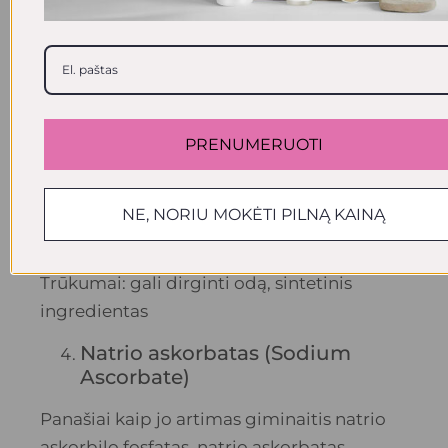
oksidacijai, dėl kurios atsiranda inkštirų. Ši
stabili vitamino forma pasirodė esanti
veiksminga kaip vietinis antioksidantas,
galintis ištaisyti spalvos pasikeitimą dėl
spuogų randų ir subalansuoti bendrą odos
atspalvį. Ši vitamino C forma gali veikti
PRENUMERUOTI
produktuose, kurių pH yra 5-6.
Šios vitamino C formos produkto sudėtyje
NE, NORIU MOKĖTI PILNĄ KAINĄ
maksimaliai gali būti 10%
Trūkumai: gali dirginti odą, sintetinis
ingredientas
Natrio askorbatas (Sodium
Ascorbate)
Panašiai kaip jo artimas giminaitis natrio
askorbilo fosfatas, natrio askorbatas