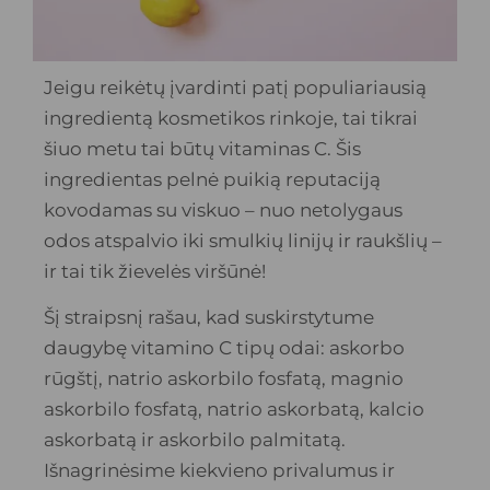
Jeigu reikėtų įvardinti patį populiariausią
ingredientą kosmetikos rinkoje, tai tikrai
šiuo metu tai būtų vitaminas C. Šis
ingredientas pelnė puikią reputaciją
kovodamas su viskuo – nuo ​​netolygaus
odos atspalvio iki smulkių linijų ir raukšlių –
ir tai tik žievelės viršūnė!
Šį straipsnį rašau, kad suskirstytume
daugybę vitamino C tipų odai: askorbo
rūgštį, natrio askorbilo fosfatą, magnio
askorbilo fosfatą, natrio askorbatą, kalcio
askorbatą ir askorbilo palmitatą.
Išnagrinėsime kiekvieno privalumus ir