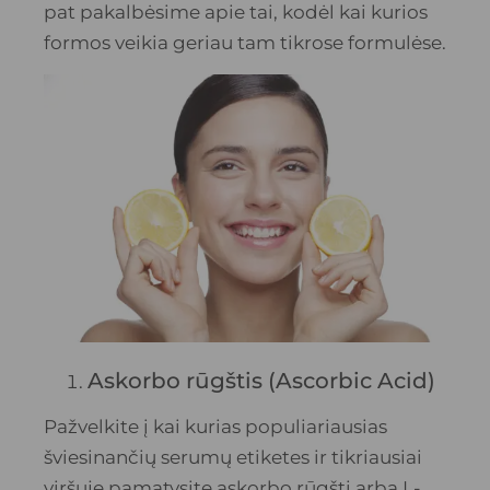
pat pakalbėsime apie tai, kodėl kai kurios
formos veikia geriau tam tikrose formulėse.
Askorbo rūgštis (Ascorbic Acid)
Pažvelkite į kai kurias populiariausias
šviesinančių serumų etiketes ir tikriausiai
viršuje pamatysite askorbo rūgštį arba L-