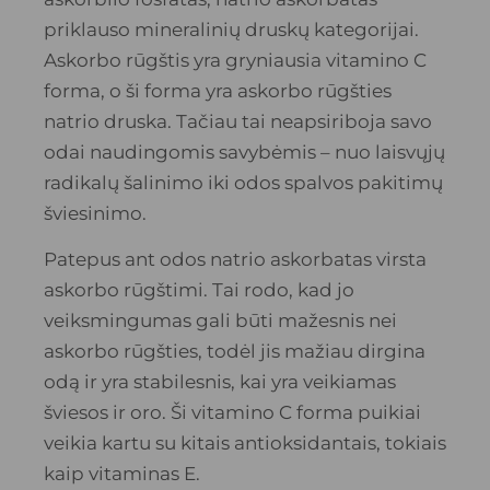
priklauso mineralinių druskų kategorijai.
Askorbo rūgštis yra gryniausia vitamino C
forma, o ši forma yra askorbo rūgšties
natrio druska. Tačiau tai neapsiriboja savo
odai naudingomis savybėmis – nuo ​​laisvųjų
radikalų šalinimo iki odos spalvos pakitimų
šviesinimo.
Patepus ant odos natrio askorbatas virsta
askorbo rūgštimi. Tai rodo, kad jo
veiksmingumas gali būti mažesnis nei
askorbo rūgšties, todėl jis mažiau dirgina
odą ir yra stabilesnis, kai yra veikiamas
šviesos ir oro. Ši vitamino C forma puikiai
veikia kartu su kitais antioksidantais, tokiais
kaip vitaminas E.