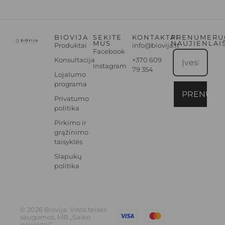
BIOVIJA
SEKITE
KONTAKTAI
PRENUMERU
MUS
NAUJIENLAI
Produktai
info@biovija.lt
Facebook
Konsultacija
+370 609
Instagram
79 354
Lojalumo
programa
PRENUME
Privatumo
politika
Pirkimo ir
grąžinimo
taisyklės
Slapukų
politika
© 2026 Biovija. Visos teisės
saugomos. MB „Saiko
projektai”