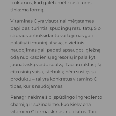
trūkumus, kad galėtumėte rasti jums
tinkamą formą.
Vitaminas C yra visuotinai mėgstamas
papildas, turintis įspūdingų rezultatų. Šio
stipraus antioksidanto vartojimas gali
palaikyti imuninį atsaką, o vietinis
naudojimas gali padėti apsaugoti gležną
odą nuo kasdienių agresorių ir palaikyti
jaunatvišką veido spalvą. Tačiau raktas į šį
citrusinių vaisių stebuklą nėra susijęs su
produktu – tai yra konkretus vitamino C
tipas, kuris naudojamas.
Panagrinėkime šio įspūdingo ingrediento
chemiją ir sužinokime, kuo kiekviena
vitamino C forma skiriasi nuo kitos. Taip