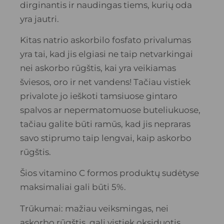
dirginantis ir naudingas tiems, kurių oda
yra jautri.
Kitas natrio askorbilo fosfato privalumas
yra tai, kad jis elgiasi ne taip netvarkingai
nei askorbo rūgštis, kai yra veikiamas
šviesos, oro ir net vandens! Tačiau vistiek
privalote jo ieškoti tamsiuose gintaro
spalvos ar nepermatomuose buteliukuose,
tačiau galite būti ramūs, kad jis nepraras
savo stiprumo taip lengvai, kaip askorbo
rūgštis.
Šios vitamino C formos produktų sudėtyse
maksimaliai gali būti 5%.
Trūkumai: mažiau veiksmingas, nei
askorbo rūgštis, gali vistiek oksiduotis.