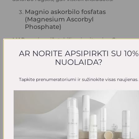
Magnio askorbilo fosfatas
(Magnesium Ascorbyl
Phosphate)
MAP yra viena iš stabiliausių vitamino C
formų, tarp tų kurie yra tirpūs vandenyje.
AR NORITE APSIPIRKTI SU 10%
Jis taip pat yra vienas labiausiai
NUOLAIDA?
drėkinančių savo klasėje ir gali veiksmingai
numalšinti odos sudirginimą dėl savo
Tapkite prenumeratoriumi ir sužinokite visas naujienas.
priešuždegiminių savybių. Tai vandenyje
tirpi vitamino C forma, o tai reiškia, kad ją
geriausia naudoti vandens pagrindu
pagamintose formulėse.
MAP taip pat puikiai tinka odos tipams,
linkusiems į spuogus, nes gali užkirsti kelią