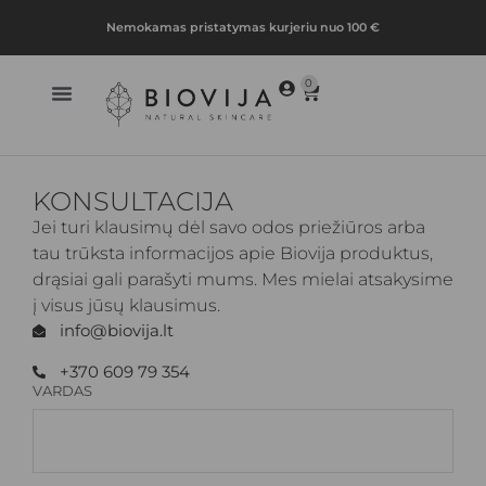
Nemokamas pristatymas kurjeriu nuo 100 €
0
KONSULTACIJA
Jei turi klausimų dėl savo odos priežiūros arba
tau trūksta informacijos apie Biovija produktus,
drąsiai gali parašyti mums. Mes mielai atsakysime
į visus jūsų klausimus.
info@biovija.lt
+370 609 79 354
VARDAS