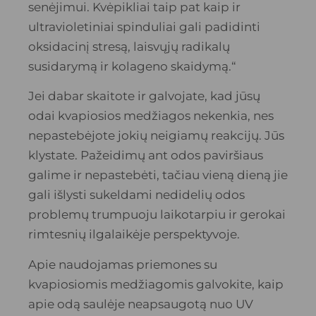
senėjimui. Kvėpikliai taip pat kaip ir
ultravioletiniai spinduliai gali padidinti
oksidacinį stresą, laisvųjų radikalų
susidarymą ir kolageno skaidymą.“
Jei dabar skaitote ir galvojate, kad jūsų
odai kvapiosios medžiagos nekenkia, nes
nepastebėjote jokių neigiamų reakcijų. Jūs
klystate. Pažeidimų ant odos paviršiaus
galime ir nepastebėti, tačiau vieną dieną jie
gali išlysti sukeldami nedidelių odos
problemų trumpuoju laikotarpiu ir gerokai
rimtesnių ilgalaikėje perspektyvoje.
Apie naudojamas priemones su
kvapiosiomis medžiagomis galvokite, kaip
apie odą saulėje neapsaugotą nuo UV