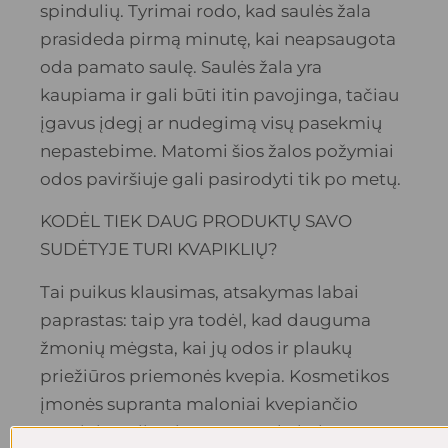
spindulių. Tyrimai rodo, kad saulės žala
prasideda pirmą minutę, kai neapsaugota
oda pamato saulę. Saulės žala yra
kaupiama ir gali būti itin pavojinga, tačiau
įgavus įdegį ar nudegimą visų pasekmių
nepastebime. Matomi šios žalos požymiai
odos paviršiuje gali pasirodyti tik po metų.
KODĖL TIEK DAUG PRODUKTŲ SAVO
SUDĖTYJE TURI KVAPIKLIŲ?
Tai puikus klausimas, atsakymas labai
paprastas: taip yra todėl, kad dauguma
žmonių mėgsta, kai jų odos ir plaukų
priežiūros priemonės kvepia. Kosmetikos
įmonės supranta maloniai kvepiančio
gaminio galią. Jie supranta, kaip kvapas