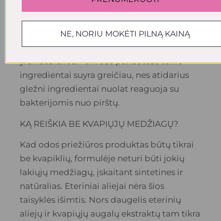
Pridėtas kvapas taip pat padeda paslėpti
nemalonų indeliuose supakuoto odos
priežiūros produkto, kurį laikėte per ilgai,
NE, NORIU MOKĖTI PILNĄ KAINĄ
aromatą, ypač jei visos sudedamosios dalys
yra natūralios. Atvirose pakuotėse tokie
ingredientai suyra greičiau, nes atidarius
gležni ingredientai nuolat reaguoja su
bakterijomis nuo pirštų.
KĄ REIŠKIA BE KVAPIŲJŲ MEDŽIAGŲ?
Kad odos priežiūros produktas būtų tikrai
be kvapiklių, formulėje neturi būti jokių
lakiųjų medžiagų, įskaitant sintetines ir
natūralias. Eteriniai aliejai nėra šios
taisyklės išimtis. Nors daugelis eterinių
aliejų ir kvapiųjų augalų ekstraktų tam tikra