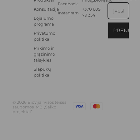
Produktai
info@biovija.lt
Facebook
Konsultacija
+370 609
Instagram
79 354
Lojalumo
programa
PRENUME
Privatumo
politika
Pirkimo ir
grąžinimo
taisyklės
Slapukų
politika
© 2026 Biovija. Visos teisės
saugomos. MB „Saiko
projektai”