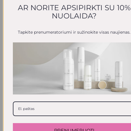
daro įtaką vartotojo pirkimo sprendimams
AR NORITE APSIPIRKTI SU 10%
ir jų patirčiai naudojant produktą
NUOLAIDA?
namuose.
Kita priežastis, dėl kurios kvapai patenka į
Tapkite prenumeratoriumi ir sužinokite visas naujienas.
jūsų naudojamus produktus, yra ta, kad
daugelis kosmetikos gaminių natūraliai
kvepia ne itin gerai. Gražus, sklindantis
kvapas padeda uždengti ne tokį malonų
įprastą produkto kvapą. Tačiau yra
sudedamųjų dalių ir formulių veiksmų,
kurių reikia imtis, kad būtų sukurtas
neutralaus kvapo arba nepriekaištingo
kvapo produktas. Kitaip tariant, dėti į
produktus tai, kas vadinama
„maskuojančiu kvapu“, nėra būtina.
PRENUMERUOTI