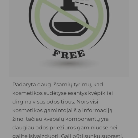
Padaryta daug išsamių tyrimų, kad
kosmetikos sudėtyse esantys kvėpikliai
dirgina visus odos tipus. Nors visi
kosmetikos gamintojai šią informaciją
žino, tačiau kvepalų komponentų yra
daugiau odos priežiūros gaminiuose nei
galite įsivaizduoti. Gali būti sunku suprasti,