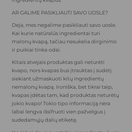
ingredientų kvapus.
AR GALIME PASIKLIAUTI SAVO UOSLE?
Deja, mes negalime pasikliauti savo uosle.
Kai kurie natūralūs ingredientai turi
malonų kvapą, tačiau nesukelia dirginimo
ir puikiai tinka odai.
Kitais atvejais produktas gali neturėti
kvapo, nors kvapas bus įtrauktas į sudėtį
siekiant užmaskuoti kitų ingredientų
nemalonų kvapą. Ironiška, bet tikrai taip,
kvapas įdėtas tam, kad produktas neturėtų
jokio kvapo! Tokio tipo informaciją nėra
labai lengva išsifruoti vien pažvelgus į
sudedamųjų dalių etiketę.