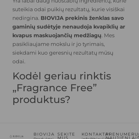
Yra labai daug nuostabių ingredientų, kurie
suteikia odai puikių rezultatų, kurie visiškai
nedirgina.
BIOVIJA prekinis ženklas savo
gaminių sudėtyje nenaudoja kvapiklių ar
kvapus maskuojančių medžiagų
. Mes
pasikliaujame mokslu ir jo tyrimais,
siekdami kuo geresnių rezultatų mūsų
odai.
Kodėl geriau rinktis
„Fragrance Free”
produktus?
BIOVIJA
SEKITE
KONTAKTAI
PRENUMERU
MUS
NAUJIENLAI