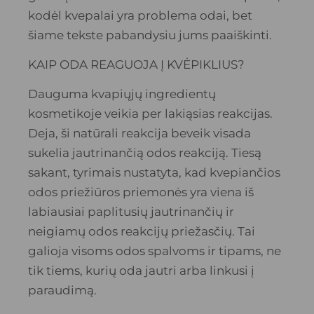
kodėl kvepalai yra problema odai, bet
šiame tekste pabandysiu jums paaiškinti.
KAIP ODA REAGUOJA Į KVĖPIKLIUS?
Dauguma kvapiųjų ingredientų
kosmetikoje veikia per lakiąsias reakcijas.
Deja, ši natūrali reakcija beveik visada
sukelia jautrinančią odos reakciją. Tiesą
sakant, tyrimais nustatyta, kad kvepiančios
odos priežiūros priemonės yra viena iš
labiausiai paplitusių jautrinančių ir
neigiamų odos reakcijų priežasčių. Tai
galioja visoms odos spalvoms ir tipams, ne
tik tiems, kurių oda jautri arba linkusi į
paraudimą.