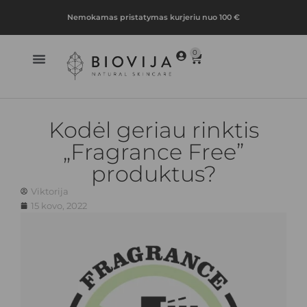
Nemokamas pristatymas kurjeriu nuo 100 €
0
Kodėl geriau rinktis
„Fragrance Free”
produktus?
Viktorija
15 kovo, 2022