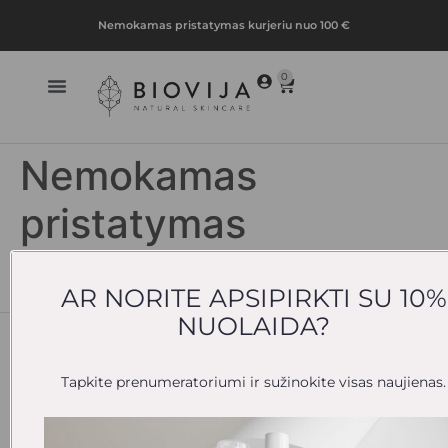
Nemokamas pristatymas kurjeriu nuo 100 €
0
Nemokamas
pristatymas
paštomatu
AR NORITE APSIPIRKTI SU 10%
NUOLAIDA?
BIOVIJA
SEKITE
KONTAKTAI
PRENUMERU
MUS
NAUJIENLAI
Produktai
info@biovija.lt
Facebook
Tapkite prenumeratoriumi ir sužinokite visas naujienas.
Konsultacija
+370 609
Instagram
79 354
Lojalumo
programa